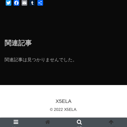
T
F
E
T
共
w
a
m
u
有
i
c
a
m
t
e
i
b
t
b
l
l
e
o
r
r
o
関連記事
k
関連記事は見つかりませんでした。
X5ELA
© 2022 X5ELA.