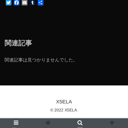
T
F
E
T
共
w
a
m
u
有
i
c
a
m
t
e
i
b
t
b
l
l
e
o
r
r
o
関連記事
k
関連記事は見つかりませんでした。
X5ELA
© 2022 X5ELA.