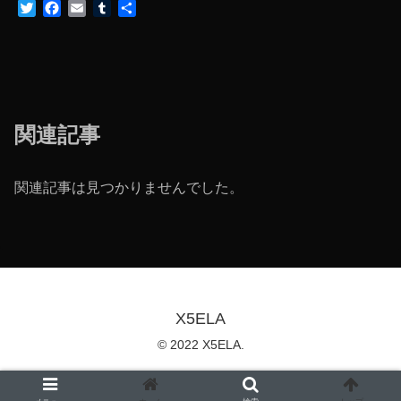
T
F
E
T
共
w
a
m
u
有
i
c
a
m
t
e
i
b
t
b
l
l
e
o
r
r
o
関連記事
k
関連記事は見つかりませんでした。
X5ELA
© 2022 X5ELA.